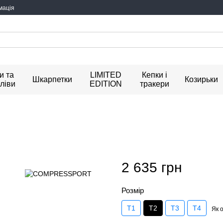
мація
и та
LIMITED
Кепки і
Шкарпетки
Козирьки
ліви
EDITION
тракери
2 635 грн
Розмір
T1
T2
T3
T4
Як 