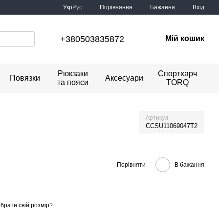
Порівняння
Укр
Рус
Бажання
Вхід
+380503835872
Мій кошик
Рюкзаки
Спортхарч
Повязки
Аксесуари
та пояси
TORQ
Артикул
CCSU11069047T2
Порівняти
В бажання
обрати свій розмір?