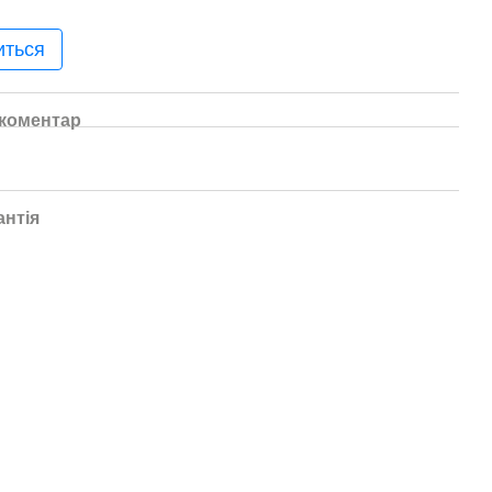
иться
 коментар
антія