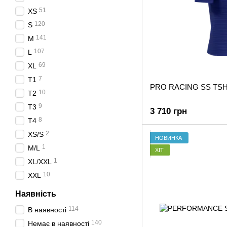
51
XS
120
S
141
M
107
L
69
XL
7
T1
PRO RACING SS TSH
10
T2
9
T3
3 710 грн
8
T4
2
XS/S
НОВИНКА
1
M/L
ХІТ
1
XL/XXL
10
XXL
Наявність
114
В наявності
140
Немає в наявності