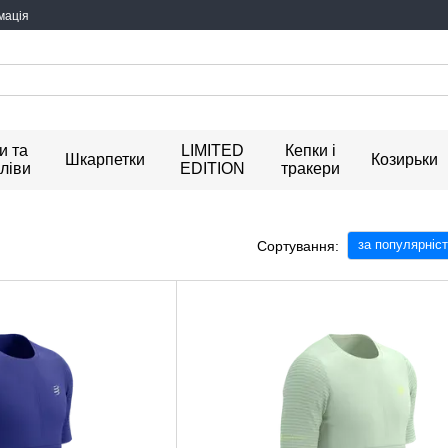
мація
и та
LIMITED
Кепки і
Шкарпетки
Козирьки
ліви
EDITION
тракери
за популярніс
Сортування: