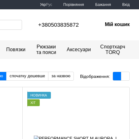
Порівняння
Укр
Рус
Бажання
Вхід
+380503835872
Мій кошик
Рюкзаки
Спортхарч
Повязки
Аксесуари
та пояси
TORQ
тю
спочатку дешевше
за назвою
Відображення:
НОВИНКА
ХІТ