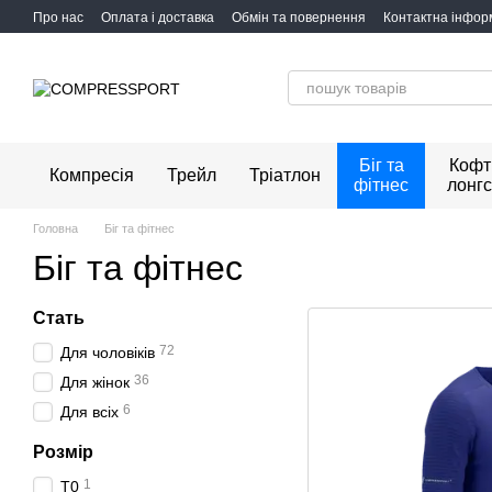
Перейти до основного контенту
Про нас
Оплата і доставка
Обмін та повернення
Контактна інфор
Біг та
Кофт
Компресія
Трейл
Тріатлон
фітнес
лонгс
Головна
Біг та фітнес
Біг та фітнес
Стать
72
Для чоловіків
36
Для жінок
6
Для всіх
Розмір
1
T0