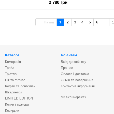
2 780 грн
Назад
1
2
3
4
5
6
...
1
Каталог
Клієнтам
Компресія
Вхід до кабінету
Трейл
Про нас
Тріатлон
Оплата і доставка
Біг та фітнес
Обмін та повернення
Кофти та лонгсліви
Контактна інформація
Шкарпетки
Ми в соцмережах
LIMITED EDITION
Кепки і тракери
Козирьки