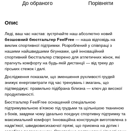
До обраного
Порівняти
Опис
Леді, ваш час настав: зустрічайте наш абсолютно новий
безшовний бюстгальтер FeelFree
— наша відповідь на
виклик спортивної підтримки. Розроблений у співпраці з
нашими найшвидшими бігунками, цей інноваційний
спортивний бюстгальтер створено для атлетичних жінок, які
прагнуть комфорту на будь-якій дистанції — від треку до
гірських стежок і далі.
Дослідження показали, що зменшення рухливості грудей
знижує енерговитрати під час тренувань і змагань, що
підтверджує: правильно підібрана білизна — ключ до високої
продуктивності.
Бюстгальтер FeelFree оснащений спеціальною
підтримувальною в’язкою під грудьми та щільнішою тканиною
з боків, завдяки чому ідеально поєднує спортивну підтримку та
максимальний комфорт. Інноваційна конструкція виготовлена з
надм'якої, швидковисихаючої пряжі, що приємна на дотик і