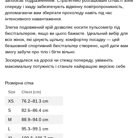
запобігає подразненням. Стратегічно розташовані сітчасті зони
спереду і ззаду забезпечують відмінну повітропроникність,
допомагаючи вам зберігати прохолоду навіть під час
інтенсивного навантаження.
Злегка подовжений крій дозволяє носити пульсометр під
бюстгальтером, якщо ви цього бажаєте. Ідеальний вибір для
всіх жінок, які цінують щільну, комфортну посадку — цей
безшовний спортивний бюстгальтер створено, щоб дати вам
змогу забути про тіло і бігти вільно.
Зосередьтеся на дорозі чи стежці попереду, увімкніть
максимальну потужність і станьте найкращою версією себе
Розмірна сітка
Size
Chest (cm)
XS
76.2–81.3 cm
S
82.6–86.4 cm
M
88.9–94.0 cm
L
95.3–99.1 cm
XL
100.3–106.7 cm