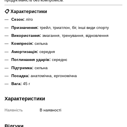
продуктивність без компромісів.
📋 Характеристики
Сезон:
літо
Призначення:
трейл, триатлон, біг, інші види спорту
Використання:
змагання, тренування, відновлення
Компресія:
сильна
Амортизація:
середня
Поглинання ударів:
середнє
Підтримка:
сильна
Посадка:
анатомічна, ергономічна
Вага:
45 г
Характеристики
Наявність
В наявності
Відгуки