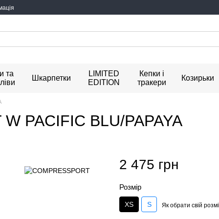
мація
и та
LIMITED
Кепки і
Шкарпетки
Козирьки
ліви
EDITION
тракери
A
W PACIFIC BLU/PAPAYA
2 475 грн
Розмір
XS
S
Як обрати свій розм