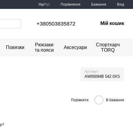
Порівняння
Укр
Рус
Бажання
Вхід
+380503835872
Мій кошик
Рюкзаки
Спортхарч
Повязки
Аксесуари
та пояси
TORQ
Артикул
AW00094B 542 0XS
Порівняти
В бажання
ір?