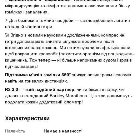
мікроциркуляцію та лімфоток, допомагаючи зменшити біль у
гомілках і запалення.
⚡ Для безпеки в темний час доби — світловідбивний логотип
на задній частині гетри.
🚀 Згідно з новими науковими дослідженнями, компресійні
гетри допомагають знизити шлункові проблеми після
інтенсивних навантажень. Ми оптимізували «вафельні» зони,
щоб покращити кровообіг і захистити організм від пошкоджень
кишечника. Тож тепер — ні більше неприємних судом і зривів
під час змагань!
Підтримка м’язів гомілки 360°
знижує ризик травм і спазмів
навіть на тривалих дистанціях.
R2 3.0 — твій надійний партнер
, чи ти біжиш в парку, чи
долаєш легендарний Barkley Marathons. Ці гетри допоможуть
подолати кожен додатковий кілометр!
Характеристики
Наявність
Немає в наявності