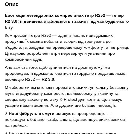
Опис
Еволюція легендарних компресійних гетр R2v2 — тепер
R2 3.0: підвищена стабільність і захист під час будь-якого
бігу
Компресійні гетри R2v2 — один із наших найвідоміших
продуктів. Їх можна побачити всюди: від тренувань до
п’єдесталів, завдяки неперевершеному комфорту та підтримці.
Ці науково розроблені гетри перевернули уявлення про
компресійний одяг.
Але замість того, щоб зупинятися на досягнутому, ми
продовжували вдосконалюватися і з гордістю представляємо
еволюцію R2v2 —
R2 3.0
.
Ми зберегли всі ключові переваги класики: унікальну безшовну
мультиградуйовану компресію, швидкосохнучу тканину та
спеціальну захисну вставку K-Protect для коліна, що знижує
ударне навантаження. Але додали ще більше інновацій.
⚡
Нові фібрульні смуги
активують пропріоцепцію —
покращують баланс і стабільність, що зменшує ризик вивихів
на трейлах.
⚡
Цільові зони з «вафельним» плетінням
стимулюють