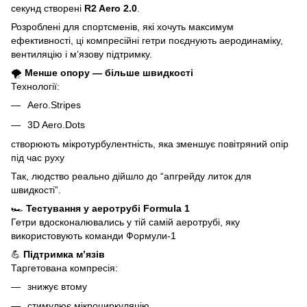
секунд створені
R2 Aero 2.0
.
Розроблені для спортсменів, які хочуть максимум
ефективності, ці компресійні гетри поєднують аеродинаміку,
вентиляцію і м’язову підтримку.
🌪
Менше опору — більше швидкості
Технології:
Aero.Stripes
3D Aero.Dots
створюють мікротурбулентність, яка зменшує повітряний опір
під час руху
Так, людство реально дійшло до “апгрейду литок для
швидкості”.
🏎
Тестування у аеротрубі Formula 1
Гетри вдосконалювались у тій самій аеротрубі, яку
використовують команди Формули-1
💪
Підтримка м’язів
Таргетована компресія:
знижує втому
стимулює мікроциркуляцію