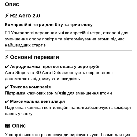
Опис
⚡ R2 Aero 2.0
Компресійні гетри для бігу та триатлону
🏃‍♂️ Ультралегкі аеродинамічні компресійні гетри, створені для
зменшення опору повітря та відтермінування втоми під час
найшвидших стартів
⚡ Основні переваги
✔️
Аеродинаміка, протестована у аеротрубі
Aero.Stripes та 3D Aero.Dots зменшують опір повітря і
допомагають підтримувати швидкість
✔️
Точкова компресія
Підтримка ключових зон м’язів для зменшення втоми
✔️
Максимальна вентиляція
Надлегка тканина і вентиляційні панелі забезпечують комфорт
навіть у спеку
📖 Опис
У спорті високого рівня секунди вирішують усе. І саме для цих