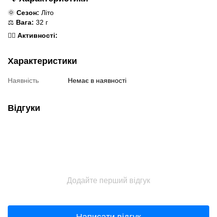
🌞
Сезон:
Літо
⚖️
Вага:
32 г
🏃‍♂️
Активності:
Характеристики
Наявність
Немає в наявності
Відгуки
Додайте перший відгук
Написати відгук