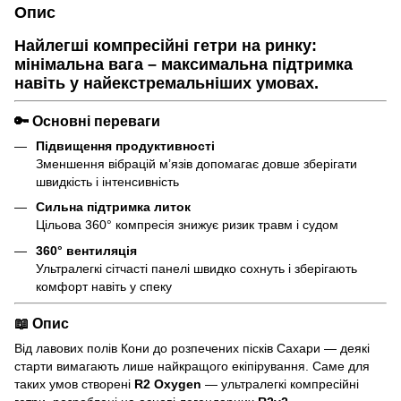
Опис
Найлегші компресійні гетри на ринку:
мінімальна вага – максимальна підтримка
навіть у найекстремальніших умовах.
🔑 Основні переваги
Підвищення продуктивності
Зменшення вібрацій м’язів допомагає довше зберігати
швидкість і інтенсивність
Сильна підтримка литок
Цільова 360° компресія знижує ризик травм і судом
360° вентиляція
Ультралегкі сітчасті панелі швидко сохнуть і зберігають
комфорт навіть у спеку
📖 Опис
Від лавових полів Кони до розпечених пісків Сахари — деякі
старти вимагають лише найкращого екіпірування. Саме для
таких умов створені
R2 Oxygen
— ультралегкі компресійні