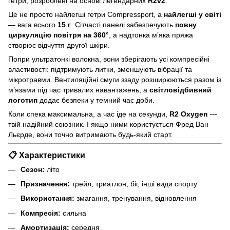
гетри, розроблені на основі легендарних
R2v2
.
Це не просто найлегші гетри Compressport, а
найлегші у світі
— вага всього
15 г
. Сітчасті панелі забезпечують
повну
циркуляцію повітря на 360°
, а надтонка м’яка пряжа
створює відчуття другої шкіри.
Попри ультратонкі волокна, вони зберігають усі компресійні
властивості: підтримують литки, зменшують вібрації та
мікротравми. Вентиляційні смуги ззаду розширюються разом із
м’язами під час тривалих навантажень, а
світловідбивний
логотип
додає безпеки у темний час доби.
Коли спека максимальна, а час іде на секунди,
R2 Oxygen
—
твій надійний союзник. І якщо ними користується Фред Ван
Льєрде, вони точно витримають будь-який старт.
📋 Характеристики
Сезон:
літо
Призначення:
трейл, триатлон, біг, інші види спорту
Використання:
змагання, тренування, відновлення
Компресія:
сильна
Амортизація:
середня