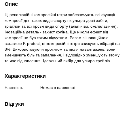
Опис
Ці революційні компресійні гетри забезпечують всі функції
компресії для таких видів спорту як ультра довгі забіги,
тріатлон та всі гірські види спорту (альпінізм, скелелазіння).
Іноваційна деталь - захист коліна. Ще ніколи ефект від
компресії не був таким відчутним! Разом з іноваційною
вставкою K-protect, ці компресійні гетри знижують вібрації на
8%! Використовуючи протягом та після навантажень, вони
зменшують біль та запалення, і відповідно зменшують втому
та час відновлення. Ідеальний вибір для ультра трейлів.
Характеристики
Наявність
Немає в наявності
Відгуки