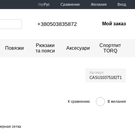
Сравнение
Укр
Рус
Желания
Вход
+380503835872
Мой заказ
Рюкзаки
Спортпит
Повязки
Аксесуари
та пояси
TORQ
Артикул
CASU10375182T1
К сравнению
В желания
ерная сетка