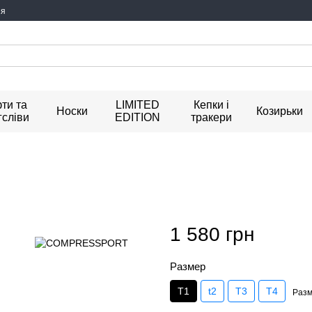
ия
ти та
LIMITED
Кепки і
Носки
Козирьки
гсліви
EDITION
тракери
1 580 грн
Размер
T1
t2
T3
T4
Разм