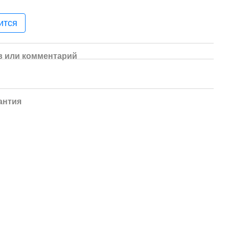
ится
 или комментарий
антия