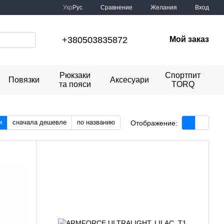
Сравнение
Укр
Рус
Желания
Вход
+380503835872
Мой заказ
Рюкзаки
Спортпит
Повязки
Аксесуари
та пояси
TORQ
и
сначала дешевле
по названию
Отображение: