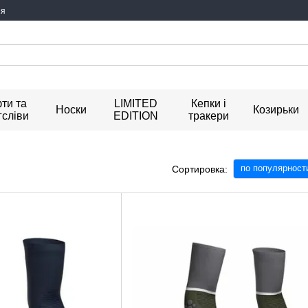
ия
ти та
LIMITED
Кепки і
Носки
Козирьки
гсліви
EDITION
тракери
по популярност
Сортировка: