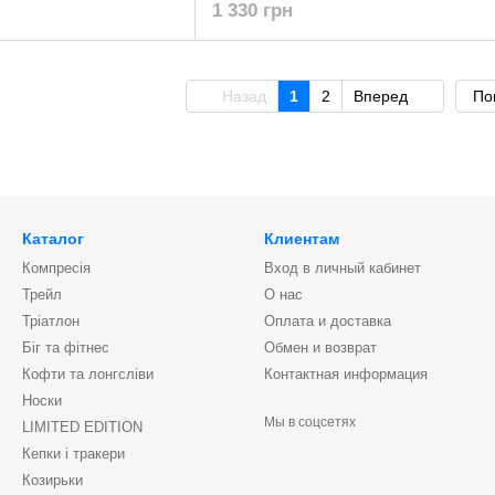
1 330 грн
Назад
1
2
Вперед
По
Каталог
Клиентам
Компресія
Вход в личный кабинет
Трейл
О нас
Тріатлон
Оплата и доставка
Біг та фітнес
Обмен и возврат
Кофти та лонгсліви
Контактная информация
Носки
Мы в соцсетях
LIMITED EDITION
Кепки і тракери
Козирьки