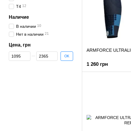
12
T4
Наличие
10
В наличии
21
Нет в наличии
Цена, грн
ARMFORCE ULTRAL
От Цена, грн
До Цена, грн
OK
1 260 грн