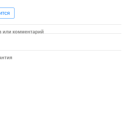
ится
 или комментарий
антия