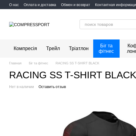
Перейти к основному контенту
О нас
Оплата и доставка
Обмен и возврат
Контактная информац
Біг та
Коф
Компресія
Трейл
Тріатлон
фітнес
лон
Главная
Біг та фітнес
RACING SS T-SHIRT BLACK
RACING SS T-SHIRT BLAC
Нет в наличии
Оставить отзыв