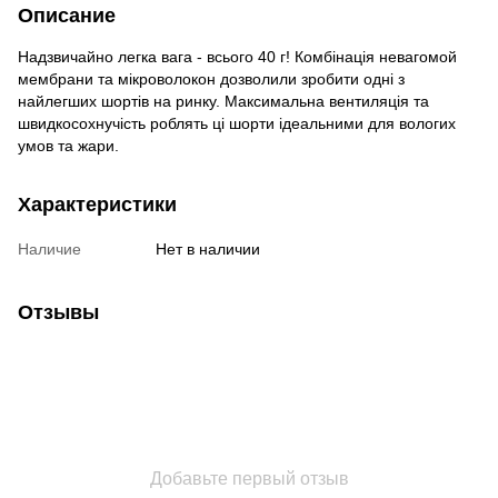
Описание
Надзвичайно легка вага - всього 40 г! Комбінація невагомой
мембрани та мікроволокон дозволили зробити одні з
найлегших шортів на ринку. Максимальна вентиляція та
швидкосохнучість роблять ці шорти ідеальними для вологих
умов та жари.
Характеристики
Наличие
Нет в наличии
Отзывы
Добавьте первый отзыв