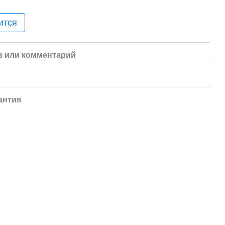
ится
 или комментарий
антия