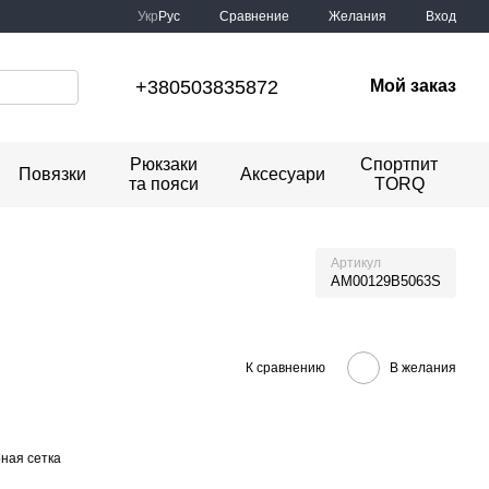
Сравнение
Укр
Рус
Желания
Вход
+380503835872
Мой заказ
Рюкзаки
Спортпит
Повязки
Аксесуари
та пояси
TORQ
Артикул
AM00129B5063S
К сравнению
В желания
ная сетка