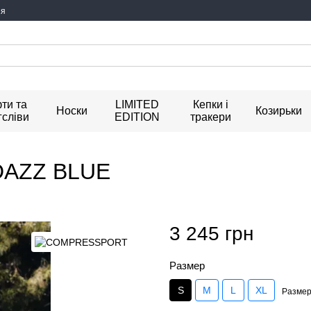
ия
ти та
LIMITED
Кепки і
Носки
Козирьки
гсліви
EDITION
тракери
DAZZ BLUE
3 245 грн
Размер
S
M
L
XL
Размер