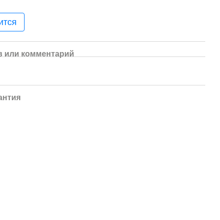
ится
 или комментарий
антия