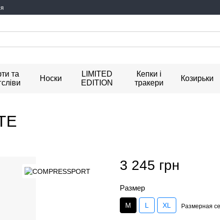
ия
ти та
LIMITED
Кепки і
Носки
Козирьки
гсліви
EDITION
тракери
TE
3 245 грн
Размер
M
L
XL
Размерная се