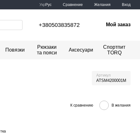
Сравнение
Укр
Рус
Желания
Вход
+380503835872
Мой заказ
Рюкзаки
Спортпит
Повязки
Аксесуари
та пояси
TORQ
Артикул
ATSM4200001M
К сравнению
В желания
тка