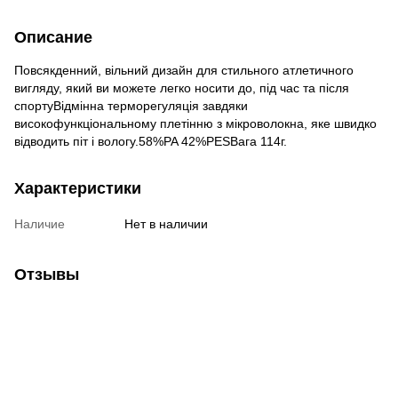
Описание
Повсякденний, вільний дизайн для стильного атлетичного
вигляду, який ви можете легко носити до, під час та після
спортуВідмінна терморегуляція завдяки
високофункціональному плетінню з мікроволокна, яке швидко
відводить піт і вологу.58%PA 42%PESВага 114г.
Характеристики
Наличие
Нет в наличии
Отзывы