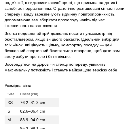
надм'якої, швидковисихаючої пряжі, що приємна на дотик і
запобігає подразненням. Стратегічно розташовані сітчасті зони
спереду і ззаду забезпечують відмінну повітропроникність,
допомагаючи вам зберігати прохолоду навіть під час
інтенсивного навантаження.
Злегка подовжений крій дозволяє носити пульсометр під
бюстгальтером, якщо ви цього бажаєте. Ідеальний вибір для
всіх жінок, які цінують щільну, комфортну посадку — цей
безшовний спортивний бюстгальтер створено, щоб дати вам
змогу забути про тіло і бігти вільно.
Зосередьтеся на дорозі чи стежці попереду, увімкніть
максимальну потужність і станьте найкращою версією себе
Розмірна сітка
Size
Chest (cm)
XS
76.2–81.3 cm
S
82.6–86.4 cm
M
88.9–94.0 cm
L
95.3–99.1 cm