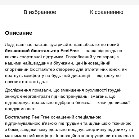
В избранное
К сравнению
Описание
Леді, ваш час настав: зустрічайте наш абсолютно новий
безшовний бюстгальтер FeelFree
— наша відповідь на
виклик спортивної підтримки. Розроблений у співпраці з
нашими найшвидшими бігунками, цей інноваційний
спортивний бюстгальтер створено для атлетичних жінок, які
прагнуть комфорту на будь-якій дистанції — від треку до
гірських стежок і далі.
Дослідження показали, що зменшення рухливості грудей
знижує енерговитрати під час тренувань і змагань, що
підтверджує: правильно підібрана білизна — ключ до високої
продуктивності.
Бюстгальтер FeelFree оснащений спеціальною
підтримувальною в’язкою під грудьми та щільнішою тканиною
з боків, завдяки чому ідеально поєднує спортивну підтримку та
максимальний комфорт. Інноваційна конструкція виготовлена з