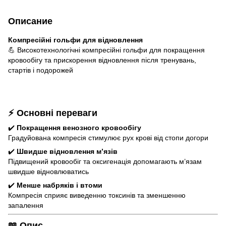
Описание
Компресійні гольфи для відновлення
💪 Високотехнологічні компресійні гольфи для покращення
кровообігу та прискорення відновлення після тренувань,
стартів і подорожей
⚡ Основні переваги
✔️
Покращення венозного кровообігу
Градуйована компресія стимулює рух крові від стопи догори
✔️
Швидше відновлення м’язів
Підвищений кровообіг та оксигенація допомагають м’язам
швидше відновлюватись
✔️
Менше набряків і втоми
Компресія сприяє виведенню токсинів та зменшенню
запалення
📖 Опис