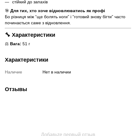
стійкий до запахів
🎯
Для тих, хто хоче відновлюватись як профі
Бо різниця між “ще болять ноги” і “готовий знову бігти” часто
починається саме з відновлення.
🔧 Характеристики
⚖️
Вага:
51 г
Характеристики
Наличие
Нет в наличии
Отзывы
Добавьте первый отзыв