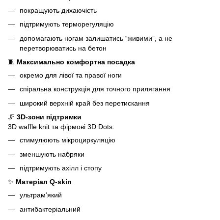
покращують дихаючість
підтримують терморегуляцію
допомагають ногам залишатись “живими”, а не
перетворюватись на бетон
🧵
Максимально комфортна посадка
окремо для лівої та правої ноги
спіральна конструкція для точного прилягання
широкий верхній край без перетискання
🦵
3D-зони підтримки
3D waffle knit та фірмові 3D Dots:
стимулюють мікроциркуляцію
зменшують набряки
підтримують ахілл і стопу
✨
Матеріал Q-skin
ультрам’який
антибактеріальний