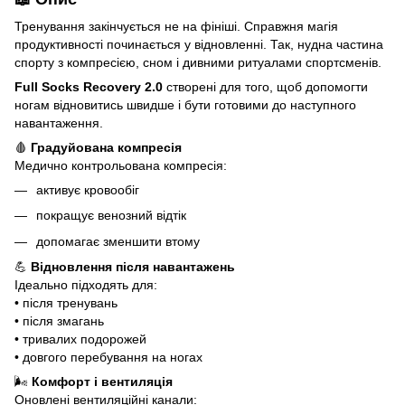
Тренування закінчується не на фініші. Справжня магія
продуктивності починається у відновленні. Так, нудна частина
спорту з компресією, сном і дивними ритуалами спортсменів.
Full Socks Recovery 2.0
створені для того, щоб допомогти
ногам відновитись швидше і бути готовими до наступного
навантаження.
🩸
Градуйована компресія
Медично контрольована компресія:
активує кровообіг
покращує венозний відтік
допомагає зменшити втому
💪
Відновлення після навантажень
Ідеально підходять для:
• після тренувань
• після змагань
• тривалих подорожей
• довгого перебування на ногах
🌬
Комфорт і вентиляція
Оновлені вентиляційні канали: