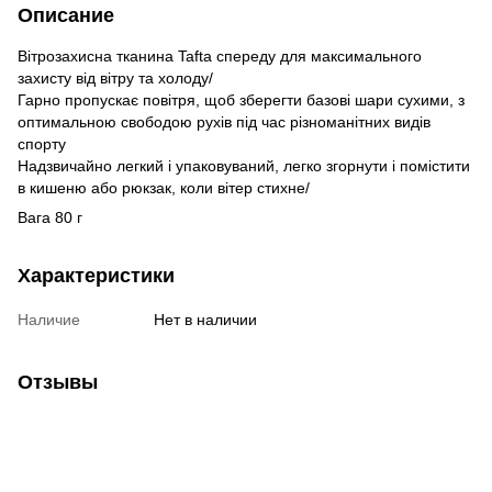
Описание
Вітрозахисна тканина Tafta спереду для максимального
захисту від вітру та холоду/
Гарно пропускає повітря, щоб зберегти базові шари сухими, з
оптимальною свободою рухів під час різноманітних видів
спорту
Надзвичайно легкий і упаковуваний, легко згорнути і помістити
в кишеню або рюкзак, коли вітер стихне/
Вага 80 г
Характеристики
Наличие
Нет в наличии
Отзывы