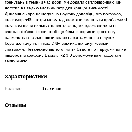
тренувань в темний час доби, ми додали світловідбиваючий
логотип на задню частину гетр для кращої видимості.
Дізнавшись про нещодавню наукову доповідь, яка показала,
що компресійні гетри можуть допомогти зменшити проблеми зі
шлунком після сильних навантажень, ми вдосконалили ці
вафельні в’язані зони, щоб ще більше сприяти кровотоку
навколо тіла та зменшити вплив навантажень на шлунок.
Коротше кажучи, ніяких DNF, викликаних шлунковими
спазмами. Незалежно від того, чи ви бігаєте по парку, чи ви на
півдорозі марафону Барклі, R2 3.0 допоможе вам подолати
зайву милю.
Характеристики
Наличие
В наличии
Отзывы