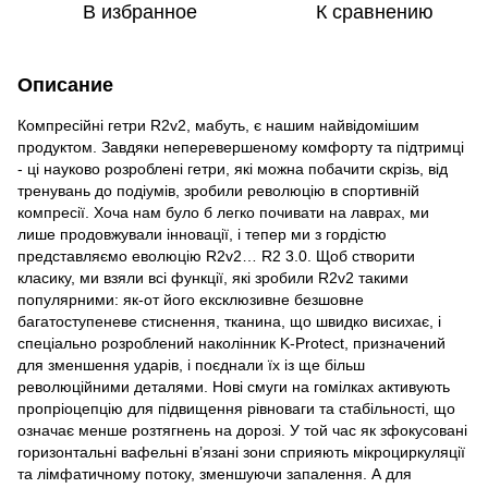
В избранное
К сравнению
Описание
Компресійні гетри R2v2, мабуть, є нашим найвідомішим
продуктом. Завдяки неперевершеному комфорту та підтримці
- ці науково розроблені гетри, які можна побачити скрізь, від
тренувань до подіумів, зробили революцію в спортивній
компресії. Хоча нам було б легко почивати на лаврах, ми
лише продовжували інновації, і тепер ми з гордістю
представляємо еволюцію R2v2… R2 3.0. Щоб створити
класику, ми взяли всі функції, які зробили R2v2 такими
популярними: як-от його ексклюзивне безшовне
багатоступеневе стиснення, тканина, що швидко висихає, і
спеціально розроблений наколінник K-Protect, призначений
для зменшення ударів, і поєднали їх із ще більш
революційними деталями. Нові смуги на гомілках активують
пропріоцепцію для підвищення рівноваги та стабільності, що
означає менше розтягнень на дорозі. У той час як зфокусовані
горизонтальні вафельні в’язані зони сприяють мікроциркуляції
та лімфатичному потоку, зменшуючи запалення. А для