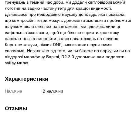
тренувань в темний час доби, ми додали світловідбиваючий
логотип на задню частину гетр для кращої видимості.
Дізнавшись про нещодавню наукову доповідь, яка показала,
що компресійні гетри можуть допомогти зменшити проблеми зі
шлунком після сильних навантажень, ми вдосконалили ці
вафельні в’язані зони, щоб ще більше сприяти кровотоку
навколо тіла та зменшити вплив навантажень на шлунок.
Коротше кажучи, ніяких DNF, викликаних шлунковими
спазмами. Незалежно від того, чи ви бігаєте по парку, чи ви на
півдорозі марафону Барклі, R2 3.0 допоможе вам подолати
зайву милю.
Характеристики
Наличие
В наличии
Отзывы