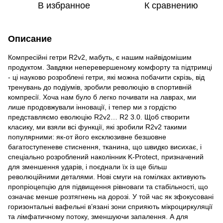
В избранное
К сравнению
Описание
Компресійні гетри R2v2, мабуть, є нашим найвідомішим
продуктом. Завдяки неперевершеному комфорту та підтримці
- ці науково розроблені гетри, які можна побачити скрізь, від
тренувань до подіумів, зробили революцію в спортивній
компресії. Хоча нам було б легко почивати на лаврах, ми
лише продовжували інновації, і тепер ми з гордістю
представляємо еволюцію R2v2… R2 3.0. Щоб створити
класику, ми взяли всі функції, які зробили R2v2 такими
популярними: як-от його ексклюзивне безшовне
багатоступеневе стиснення, тканина, що швидко висихає, і
спеціально розроблений наколінник K-Protect, призначений
для зменшення ударів, і поєднали їх із ще більш
революційними деталями. Нові смуги на гомілках активують
пропріоцепцію для підвищення рівноваги та стабільності, що
означає менше розтягнень на дорозі. У той час як зфокусовані
горизонтальні вафельні в’язані зони сприяють мікроциркуляції
та лімфатичному потоку, зменшуючи запалення. А для