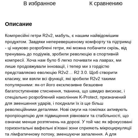
В избранное
К сравнению
Описание
Компресійні гетри R2v2, мабуть, є нашим найвідомішим
продуктом. Завдяки неперевершеному комфорту та підтримці
- ці науково розроблені гетри, які можна побачити скрізь, від
тренувань до подіумів, зробили революцію в спортивній
компресії. Хоча нам було б легко почивати на лаврах, ми
лише продовжували інновації, і тепер ми з гордістю
представляємо еволюцію R2v2… R2 3.0. Щоб створити
класику, ми взяли всі функції, які зробили R2v2 такими
популярними: як-от його ексклюзивне безшовне
багатоступеневе стиснення, тканина, що швидко висихає, і
спеціально розроблений наколінник K-Protect, призначений
для зменшення ударів, і поєднали їх із ще більш
революційними деталями. Нові смуги на гомілках активують
пропріоцепцію для підвищення рівноваги та стабільності, що
означає менше розтягнень на дорозі. У той час як зфокусовані
горизонтальні вафельні в’язані зони сприяють мікроциркуляції
та лімфатичному потоку, зменшуючи запалення. А для