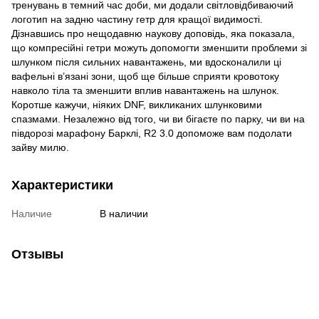
тренувань в темний час доби, ми додали світловідбиваючий
логотип на задню частину гетр для кращої видимості.
Дізнавшись про нещодавню наукову доповідь, яка показала,
що компресійні гетри можуть допомогти зменшити проблеми зі
шлунком після сильних навантажень, ми вдосконалили ці
вафельні в’язані зони, щоб ще більше сприяти кровотоку
навколо тіла та зменшити вплив навантажень на шлунок.
Коротше кажучи, ніяких DNF, викликаних шлунковими
спазмами. Незалежно від того, чи ви бігаєте по парку, чи ви на
півдорозі марафону Барклі, R2 3.0 допоможе вам подолати
зайву милю.
Характеристики
Наличие
В наличии
Отзывы