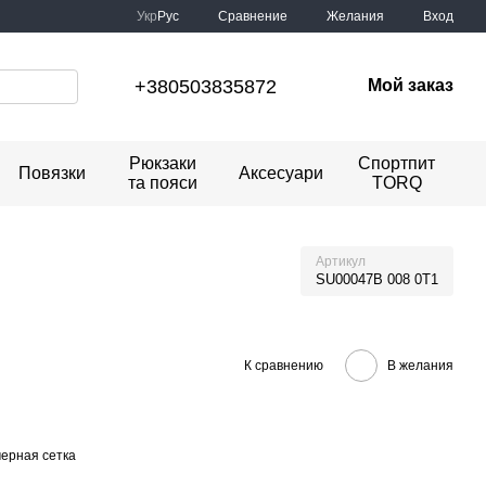
Сравнение
Укр
Рус
Желания
Вход
+380503835872
Мой заказ
Рюкзаки
Спортпит
Повязки
Аксесуари
та пояси
TORQ
Артикул
SU00047B 008 0T1
К сравнению
В желания
ерная сетка