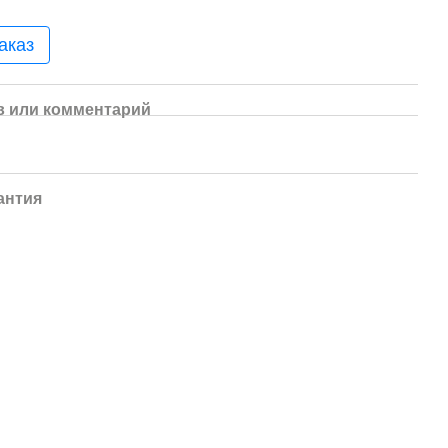
аказ
 или комментарий
антия