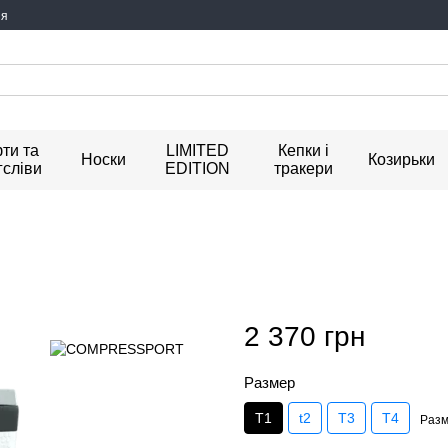
ия
ти та
LIMITED
Кепки і
Носки
Козирьки
гсліви
EDITION
тракери
2 370 грн
Размер
T1
t2
T3
T4
Разм