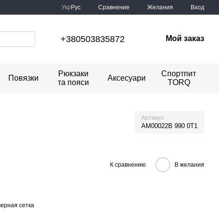
Сравнение
Укр
Рус
Желания
Вход
+380503835872
Мой заказ
Рюкзаки
Спортпит
Повязки
Аксесуари
та пояси
TORQ
Артикул
AM00022B 990 0T1
К сравнению
В желания
ерная сетка