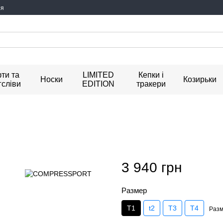
ия
ти та
LIMITED
Кепки і
Носки
Козирьки
гсліви
EDITION
тракери
3 940 грн
Размер
T1
t2
T3
T4
Разм