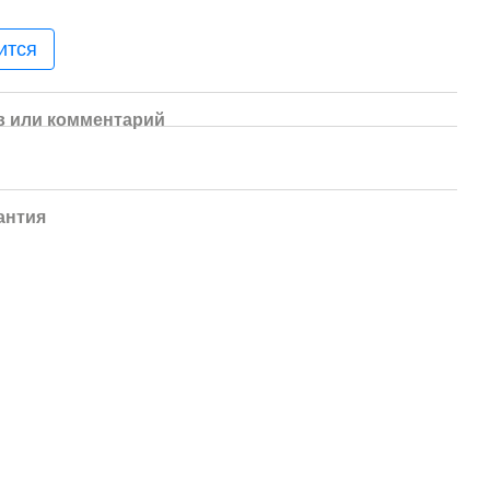
ится
 или комментарий
антия