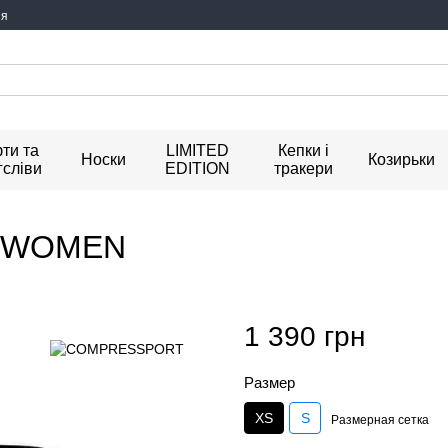
ия
ти та
LIMITED
Кепки і
Носки
Козирьки
гсліви
EDITION
тракери
L WOMEN
1 390 грн
Размер
XS
S
Размерная сетка