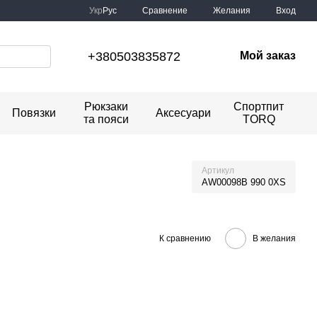
Сравнение
Укр
Рус
Желания
Вход
+380503835872
Мой заказ
Рюкзаки
Спортпит
Повязки
Аксесуари
та пояси
TORQ
Артикул
AW00098B 990 0XS
К сравнению
В желания