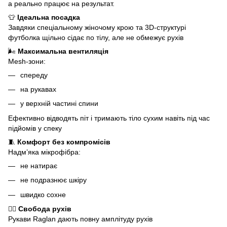
а реально працює на результат.
👕
Ідеальна посадка
Завдяки спеціальному жіночому крою та 3D-структурі
футболка щільно сідає по тілу, але не обмежує рухів
🌬
Максимальна вентиляція
Mesh-зони:
спереду
на рукавах
у верхній частині спини
Ефективно відводять піт і тримають тіло сухим навіть під час
підйомів у спеку
🧵
Комфорт без компромісів
Надм’яка мікрофібра:
не натирає
не подразнює шкіру
швидко сохне
🏃‍♀️
Свобода рухів
Рукави Raglan дають повну амплітуду рухів