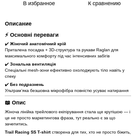
В избранное
К сравнению
Описание
⚡ Основні переваги
✔️
Жіночий анатомічний крій
Приталена посадка + 3D-структура та рукави Raglan для
максимального комфорту під час інтенсивних забігів
✔️
Зональна вентиляція
Спеціальні mesh-зони ефективно охолоджують тіло навіть у
спеку
✔️
Без подразнень
Ультрам’яка безшовна мікрофібра повністю усуває натирання
📖 Опис
Жіноча лінійка трейлового екіпірування стала ще крутішою — і
це не просто маркетингова фраза, тут реально є за що
зачепитись.
Trail Racing SS T-shirt
створена для тих, хто не просто біжить,