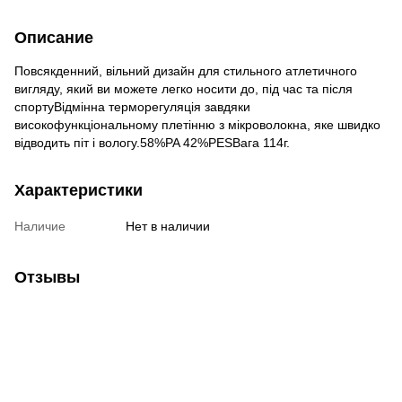
Описание
Повсякденний, вільний дизайн для стильного атлетичного
вигляду, який ви можете легко носити до, під час та після
спортуВідмінна терморегуляція завдяки
високофункціональному плетінню з мікроволокна, яке швидко
відводить піт і вологу.58%PA 42%PESВага 114г.
Характеристики
Наличие
Нет в наличии
Отзывы