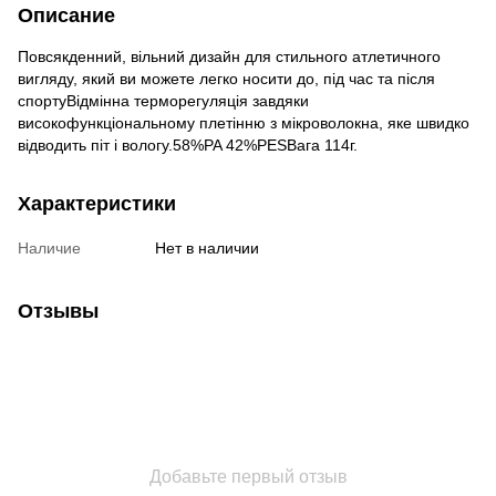
Описание
Повсякденний, вільний дизайн для стильного атлетичного
вигляду, який ви можете легко носити до, під час та після
спортуВідмінна терморегуляція завдяки
високофункціональному плетінню з мікроволокна, яке швидко
відводить піт і вологу.58%PA 42%PESВага 114г.
Характеристики
Наличие
Нет в наличии
Отзывы
Добавьте первый отзыв