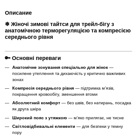
Описание
❄
Жіночі зимові тайтси для трейл-бігу з
анатомічною терморегуляцією та компресією
середнього рівня
🔑 Основні переваги
Анатомічне зонування спеціально для жінок
—
посилене утеплення та дихаючість у критично важливих
зонах
Компресія середнього рівня
— підтримка м’язів,
покращення кровообігу, зменшення втоми
Абсолютний комфорт
— без швів, без натирань, посадка
як друга шкіра
Широкий пояс з утяжкою
— м’яко прилягає, не тисне
Світловідбивальні елементи
— для безпеки у темну
пору