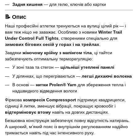
Задня кишеня
— для гелю, ключів або картки
📝 Опис
Наші професійні атлетки тренуються на вулиці цілий рік — і
вам теж ніщо не заважає. Особливо з новими
Winter Trail
Under Control Full Tights
, створеними спеціально для
зимових бігових сесій у горах і на трейлах
.
Завдяки
жіночому крійну з мапінгом тіла
, ці тайтси
забезпечують оптимальну терморегуляцію:
У зоні таза та стегон —
щільніші утеплені панелі
У ділянках, що перегріваються —
легші дихаючі волокна
В основі —
нитки Prolen® Yarn
для збереження тепла і
надшвидкого відведення вологи
Фірмова
компресія Compressport
підтримує квадрицепси,
сідниці й литки, зменшує вібрації, покращує кровообіг і
відтерміновує втому
навіть на довгих дистанціях.
Безшовна конструкція забезпечує повну відсутність натирань.
А широкий, м’який пояс із внутрішнім регулюванням надійно
тримається навіть під час інтенсивного руху.