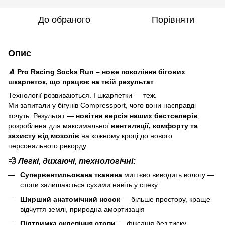
До обраного
Порівняти
Опис
🧦 Pro Racing Socks Run – нове покоління бігових
шкарпеток, що працює на твій результат
Технології розвиваються. І шкарпетки — теж.
Ми запитали у бігунів Compressport, чого вони насправді
хочуть. Результат —
новітня версія наших бестселерів
,
розроблена для максимальної
вентиляції, комфорту та
захисту від мозолів
на кожному кроці до нового
персонального рекорду.
💨
Легкі, дихаючі, технологічні:
Супервентильована тканина
миттєво виводить вологу —
стопи залишаються сухими навіть у спеку
Ширший анатомічний носок
— більше простору, краще
відчуття землі, природна амортизація
Підтримка склепіння стопи
— фіксація без тиску,