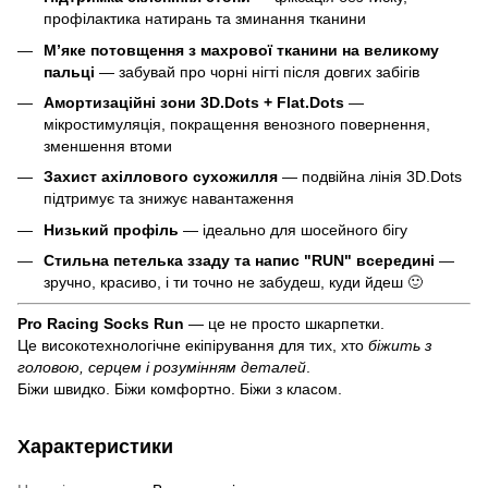
профілактика натирань та зминання тканини
М’яке потовщення з махрової тканини на великому
пальці
— забувай про чорні нігті після довгих забігів
Амортизаційні зони 3D.Dots + Flat.Dots
—
мікростимуляція, покращення венозного повернення,
зменшення втоми
Захист ахіллового сухожилля
— подвійна лінія 3D.Dots
підтримує та знижує навантаження
Низький профіль
— ідеально для шосейного бігу
Стильна петелька ззаду та напис "RUN" всередині
—
зручно, красиво, і ти точно не забудеш, куди йдеш 🙂
Pro Racing Socks Run
— це не просто шкарпетки.
Це високотехнологічне екіпірування для тих, хто
біжить з
головою, серцем і розумінням деталей
.
Біжи швидко. Біжи комфортно. Біжи з класом.
Характеристики