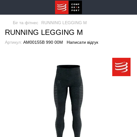
Біг та фітнес
RUNNING LEGGING M
RUNNING LEGGING M
Артикул:
AM00155B 990 00M
Написати відгук