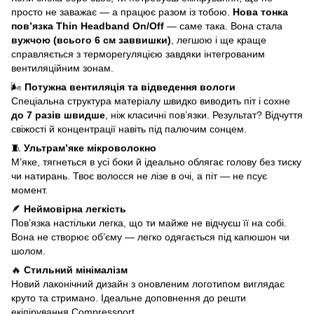
просто не заважає — а працює разом із тобою.
Нова тонка
пов’язка Thin Headband On/Off
— саме така. Вона стала
вужчою (всього 6 см заввишки)
, легшою і ще краще
справляється з терморегуляцією завдяки інтегрованим
вентиляційним зонам.
🌬️
Потужна вентиляція та відведення вологи
Спеціальна структура матеріалу швидко виводить піт і сохне
до 7 разів швидше
, ніж класичні пов’язки. Результат? Відчуття
свіжості й концентрації навіть під палючим сонцем.
🧵
Ультрам’яке мікроволокно
М’яке, тягнеться в усі боки й ідеально облягає голову без тиску
чи натирань. Твоє волосся не лізе в очі, а піт — не псує
момент.
🪶
Неймовірна легкість
Пов’язка настільки легка, що ти майже не відчуєш її на собі.
Вона не створює об’єму — легко одягається під капюшон чи
шолом.
🔥
Стильний мінімалізм
Новий лаконічний дизайн з оновленим логотипом виглядає
круто та стримано. Ідеальне доповнення до решти
екіпірування Compressport.