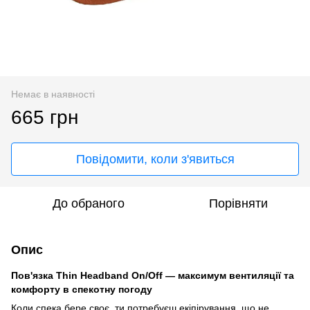
Немає в наявності
665 грн
Повідомити, коли з'явиться
До обраного
Порівняти
Опис
Пов'язка Thin Headband On/Off — максимум вентиляції та
комфорту в спекотну погоду
Коли спека бере своє, ти потребуєш екіпірування, що не