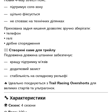
Новий 4-way stretch пояс:
підтримує core-зону
щільно фіксується
не сповзає на технічних ділянках
Прихована задня кишеня дозволяє зручно зберігати:
• телефон
• гелі
• дрібне спорядження
🏃‍♂️
Створені саме для трейлу
Подовжена довжина штанини забезпечує:
кращу підтримку м’язів
додатковий захист
стабільність на складному рельєфі
🔥 Ідеально поєднуються з
Trail Racing Overshorts
для
великих стартів та ультрагонок.
🔧 Характеристики
🌍
Сезон:
4 сезони