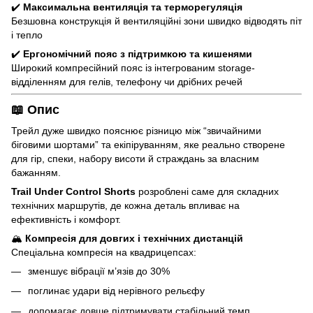
✔️
Максимальна вентиляція та терморегуляція
Безшовна конструкція й вентиляційні зони швидко відводять піт
і тепло
✔️
Ергономічний пояс з підтримкою та кишенями
Широкий компресійний пояс із інтегрованим storage-
відділенням для гелів, телефону чи дрібних речей
📖 Опис
Трейл дуже швидко пояснює різницю між “звичайними
біговими шортами” та екіпіруванням, яке реально створене
для гір, спеки, набору висоти й страждань за власним
бажанням.
Trail Under Control Shorts
розроблені саме для складних
технічних маршрутів, де кожна деталь впливає на
ефективність і комфорт.
🏔
Компресія для довгих і технічних дистанцій
Спеціальна компресія на квадрицепсах:
зменшує вібрації м’язів до 30%
поглинає удари від нерівного рельєфу
допомагає довше підтримувати стабільний темп