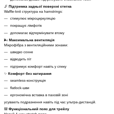
🦵
Підтримка задньої поверхні стегна
Waffle-knit структура на hamstrings:
стимулює мікроциркуляцію
покращує лімфотік
допомагає відтермінувати втому
🌬
Максимальна вентиляція
Мікрофібра з вентиляційними зонами:
швидко сохне
відводить піт
підтримує комфорт навіть у спеку
✨
Комфорт без натирання
seamless-конструкція
flatlock-шви
ергономічна вставка в паховій зоні
усувають подразнення навіть під час ультра-дистанцій.
🎒
Функціональний пояс для трейлу