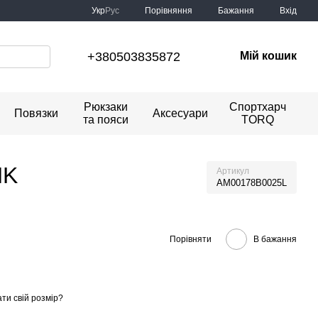
Порівняння
Укр
Рус
Бажання
Вхід
+380503835872
Мій кошик
Рюкзаки
Спортхарч
Повязки
Аксесуари
та пояси
TORQ
NK
Артикул
AM00178B0025L
Порівняти
В бажання
ти свій розмір?