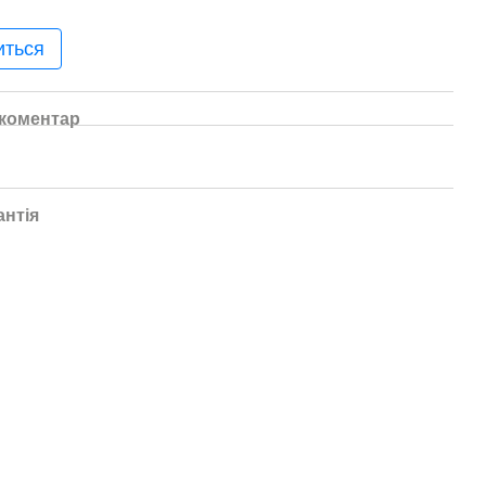
иться
 коментар
антія