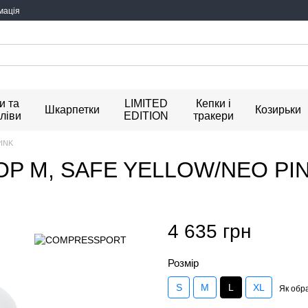
мація
и та
LIMITED
Кепки і
Шкарпетки
Козирьки
ліви
EDITION
тракери
INK
OP M, SAFE YELLOW/NEO PI
4 635 грн
Розмір
S
M
L
XL
Як обра