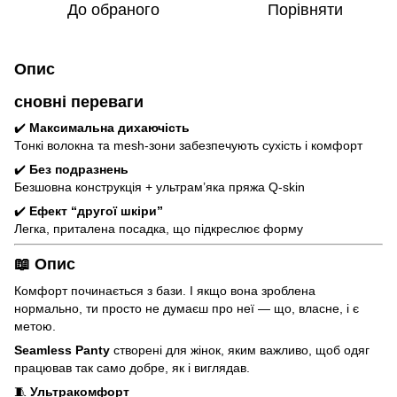
До обраного
Порівняти
Опис
сновні переваги
✔️
Максимальна дихаючість
Тонкі волокна та mesh-зони забезпечують сухість і комфорт
✔️
Без подразнень
Безшовна конструкція + ультрам’яка пряжа Q-skin
✔️
Ефект “другої шкіри”
Легка, приталена посадка, що підкреслює форму
📖 Опис
Комфорт починається з бази. І якщо вона зроблена
нормально, ти просто не думаєш про неї — що, власне, і є
метою.
Seamless Panty
створені для жінок, яким важливо, щоб одяг
працював так само добре, як і виглядав.
🧵
Ультракомфорт