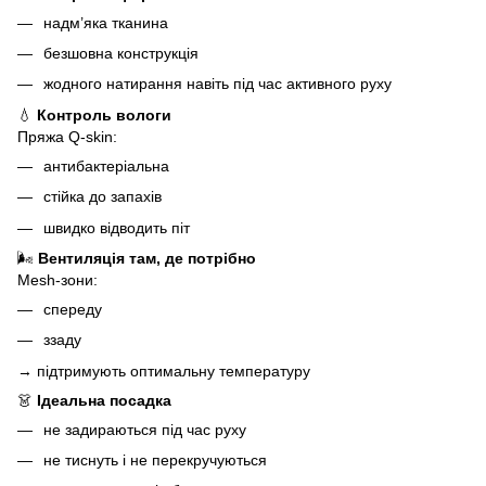
надм’яка тканина
безшовна конструкція
жодного натирання навіть під час активного руху
💧
Контроль вологи
Пряжа Q-skin:
антибактеріальна
стійка до запахів
швидко відводить піт
🌬
Вентиляція там, де потрібно
Mesh-зони:
спереду
ззаду
→ підтримують оптимальну температуру
👗
Ідеальна посадка
не задираються під час руху
не тиснуть і не перекручуються