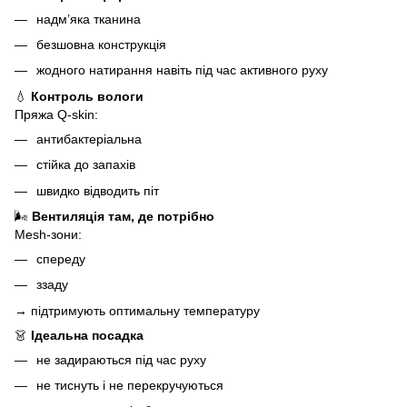
надм’яка тканина
безшовна конструкція
жодного натирання навіть під час активного руху
💧
Контроль вологи
Пряжа Q-skin:
антибактеріальна
стійка до запахів
швидко відводить піт
🌬
Вентиляція там, де потрібно
Mesh-зони:
спереду
ззаду
→ підтримують оптимальну температуру
👗
Ідеальна посадка
не задираються під час руху
не тиснуть і не перекручуються