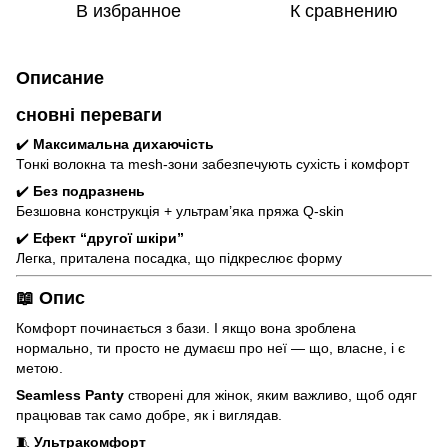
В избранное
К сравнению
Описание
сновні переваги
✔️
Максимальна дихаючість
Тонкі волокна та mesh-зони забезпечують сухість і комфорт
✔️
Без подразнень
Безшовна конструкція + ультрам’яка пряжа Q-skin
✔️
Ефект “другої шкіри”
Легка, приталена посадка, що підкреслює форму
📖 Опис
Комфорт починається з бази. І якщо вона зроблена
нормально, ти просто не думаєш про неї — що, власне, і є
метою.
Seamless Panty
створені для жінок, яким важливо, щоб одяг
працював так само добре, як і виглядав.
🧵
Ультракомфорт