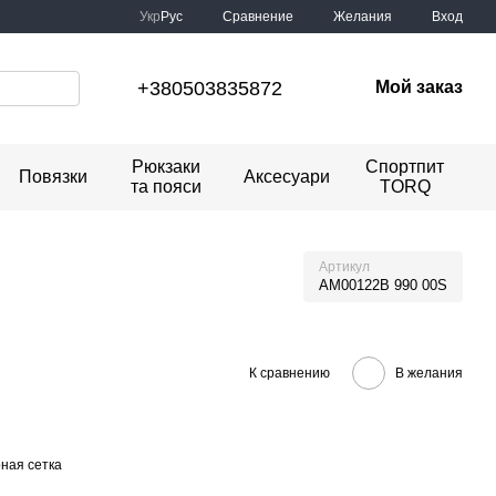
Сравнение
Укр
Рус
Желания
Вход
+380503835872
Мой заказ
Рюкзаки
Спортпит
Повязки
Аксесуари
та пояси
TORQ
Артикул
AM00122B 990 00S
К сравнению
В желания
ная сетка