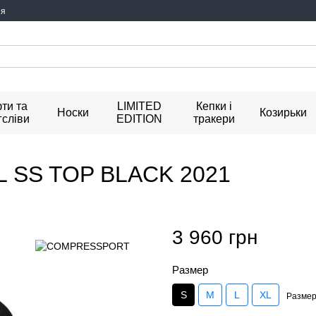
ия
ти та
LIMITED
Кепки і
Носки
Козирьки
гсліви
EDITION
тракери
 SS TOP BLACK 2021
3 960 грн
Размер
S
M
L
XL
Размер