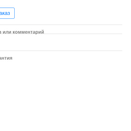
аказ
 или комментарий
антия