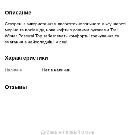
Описание
Створені з використанням високотехнологічного міксу шерсті
меріно та поліаміду, нова кофти з довгими рукавами Trail
Winter Postural Top забезпечать комфортні тренування та
змагання в найхолодніші місяці.
Характеристики
Наличие
Нет в наличии
Отзывы
Добавьте первый отзыв