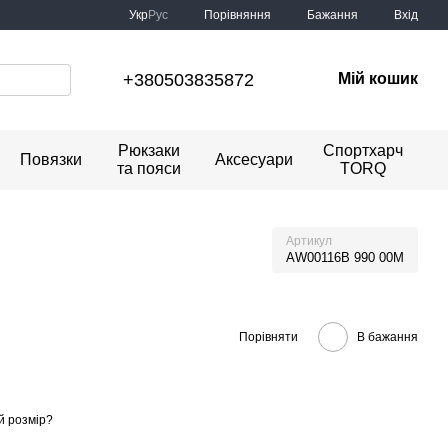
Порівняння
Укр
Рус
Бажання
Вхід
+380503835872
Мій кошик
Рюкзаки
Спортхарч
Повязки
Аксесуари
та пояси
TORQ
Артикул
AW00116B 990 00M
Порівняти
В бажання
й розмір?