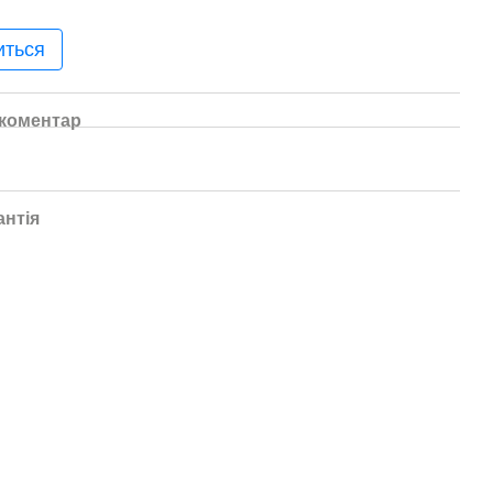
иться
 коментар
антія