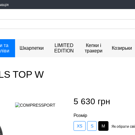
мація
и та
LIMITED
Кепки і
Шкарпетки
Козирьки
ліви
EDITION
тракери
LS TOP W
5 630 грн
Розмір
XS
S
M
Як обрати сві